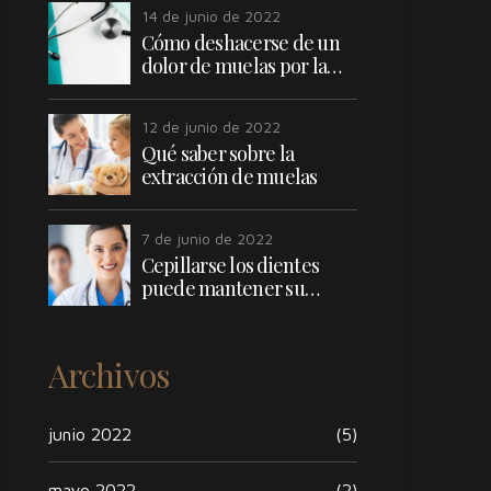
14 de junio de 2022
Cómo deshacerse de un
dolor de muelas por la
noche
12 de junio de 2022
Qué saber sobre la
extracción de muelas
7 de junio de 2022
Cepillarse los dientes
puede mantener su
corazón saludable
Archivos
junio 2022
(5)
mayo 2022
(2)