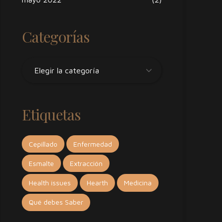
Categorías
Elegir la categoría
Etiquetas
Cepillado
Enfermedad
Esmalte
Extracción
Health issues
Hearth
Medicina
Qué debes Saber